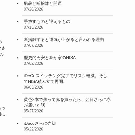
酷暑と断捨離と開運
07/26/2026
手放すものと迎えるもの
07/15/2026
断捨離すると運気が上がると言われる理由
も
07/07/2026
いき
の
歴史的円安と我が家のNISA
07/02/2026
iDeCoスイッチング完了でリスク軽減。そし
てNISA積み立て再開。
06/03/2026
黄色2本で焦って赤を買ったら、翌日さらに赤
が届いた話
あっ
05/27/2026
円に
iDecoさらに売却
05/22/2026