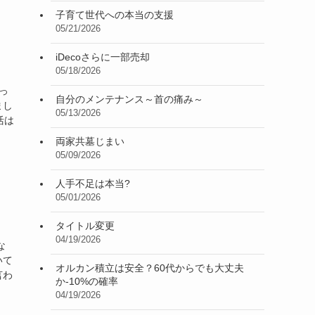
子育て世代への本当の支援
05/21/2026
iDecoさらに一部売却
05/18/2026
っ
自分のメンテナンス～首の痛み～
まし
05/13/2026
活は
両家共墓じまい
05/09/2026
人手不足は本当?
05/01/2026
タイトル変更
04/19/2026
な
いて
オルカン積立は安全？60代からでも大丈夫
言わ
か-10%の確率
04/19/2026