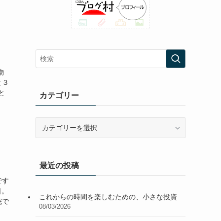
物
と３
と
カテゴリー
カ
テ
ゴ
リ
最近の投稿
ー
です
日。
これからの時間を楽しむための、小さな投資
院で
08/03/2026