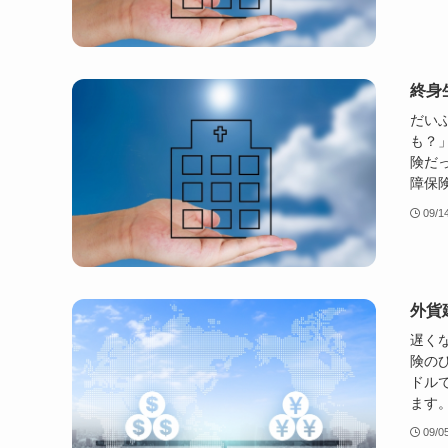
終身
だい
も？
険だっ
障保険
09/1
外貨
遅く
険の
ドル
ます。
09/0