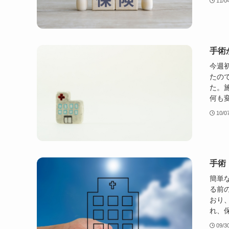
11/0
手術
今週
たの
た。
何も変
10/0
手術
簡単
る前
おり
れ、保
09/3