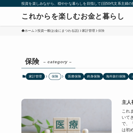
投資を楽しみながら、穏やかな暮らしを目指して(旧50代文系主婦の
これからを楽しむお金と暮らし
ホーム
投資一般(お金にまつわる話)
家計管理
保険
保険
– category –
家計管理
保険
医療保険
終身保険
海外旅行保険
主人
これ
いて
で、
は初め