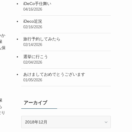
iDeCo手仕舞い
04/16/2026
iDeco近況
02/16/2026
いか
旅行予約してみたら
保
02/14/2026
入保
選挙に行こう
02/04/2026
あけましておめでとうございます
01/05/2026
保
アーカイブ
も
なり
ア
ー
カ