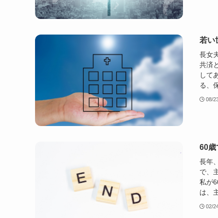
若い
長女
共済
して
る、保
08/2
60
長年
で、
私が6
は、主
02/2