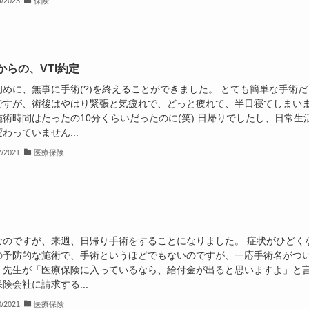
4/2023
保険
からの、VTI約定
初めに、無事に手術(?)を終えることができました。 とても簡単な手術だ
ですが、術後はやはり緊張と気疲れで、どっと疲れて、半日寝てしまい
施術時間はたったの10分くらいだったのに(笑) 日帰りでしたし、日常生
わっていません...
7/2021
医療保険
なのですが、来週、日帰り手術をすることになりました。 症状がひどく
の予防的な施術で、手術というほどでもないのですが、一応手術名がつ
、先生が「医療保険に入っているなら、給付金が出ると思いますよ」と
険会社に請求する...
0/2021
医療保険