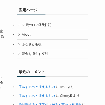
イ
固定ページ
ブ
56歳のFP2級受験記
、
渡
About
くあ
ふるさと納税
資金を増やす複利
最近のコメント
中
年金
手放すものと迎えるもの
に
めい
より
o
手放すものと迎えるもの
に
Chewy5
より
断捨離すると運気が上がると言われる理由
に