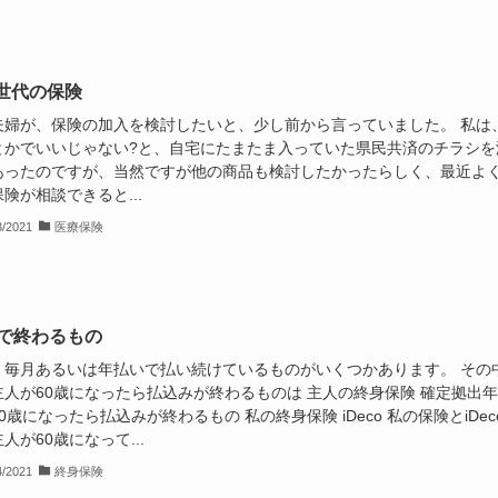
世代の保険
夫婦が、保険の加入を検討したいと、少し前から言っていました。 私は
とかでいいじゃない?と、自宅にたまたま入っていた県民共済のチラシを
あったのですが、当然ですが他の商品も検討したかったらしく、最近よ
険が相談できると...
3/2021
医療保険
歳で終わるもの
、毎月あるいは年払いで払い続けているものがいくつかあります。 その
主人が60歳になったら払込みが終わるものは 主人の終身保険 確定拠出
0歳になったら払込みが終わるもの 私の終身保険 iDeco 私の保険とiDec
人が60歳になって...
4/2021
終身保険