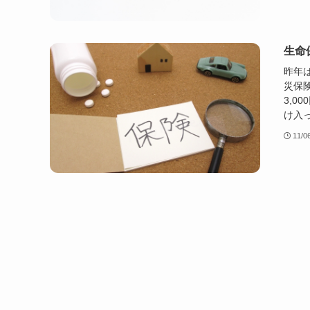
生命
昨年
災保
3,
け入っ
11/0