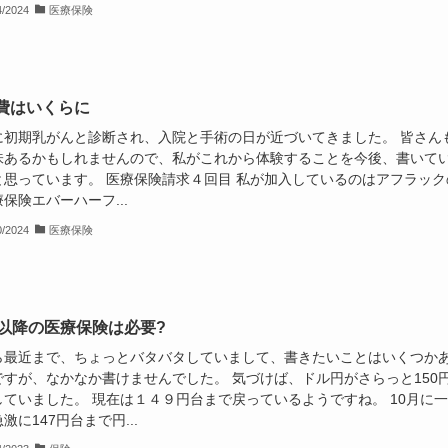
4/2024
医療保険
費はいくらに
に初期乳がんと診断され、入院と手術の日が近づいてきました。 皆さん
味あるかもしれませんので、私がこれから体験することを今後、書いて
と思っています。 医療保険請求４回目 私が加入しているのはアフラック
保険エバーハーフ...
0/2024
医療保険
代以降の医療保険は必要?
ら最近まで、ちょっとバタバタしていまして、書きたいことはいくつか
ですが、なかなか書けませんでした。 気づけば、ドル円がさらっと150
していました。 現在は１４９円台まで戻っているようですね。 10月に一
激に147円台まで円...