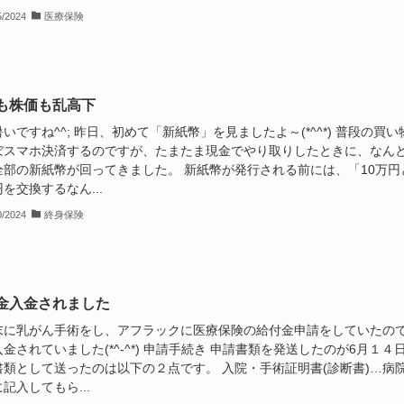
5/2024
医療保険
も株価も乱高下
いですね^^; 昨日、初めて「新紙幣」を見ましたよ～(*^^*) 普段の買い
ぼスマホ決済するのですが、たまたま現金でやり取りしたときに、なん
全部の新紙幣が回ってきました。 新紙幣が発行される前には、「10万円
を交換するなん...
0/2024
終身保険
金入金されました
末に乳がん手術をし、アフラックに医療保険の給付金申請をしていたの
金されていました(*^-^*) 申請手続き 申請書類を発送したのが6月１４
書類として送ったのは以下の２点です。 入院・手術証明書(診断書)…病
記入してもら...