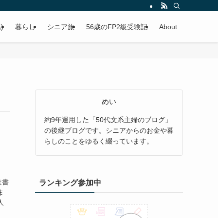
)
暮らし
シニア旅
56歳のFP2級受験記
About
めい
約9年運用した「50代文系主婦のブログ」
の後継ブログです。シニアからのお金や暮
らしのことをゆるく綴っています。
は書
ランキング参加中
ま
人