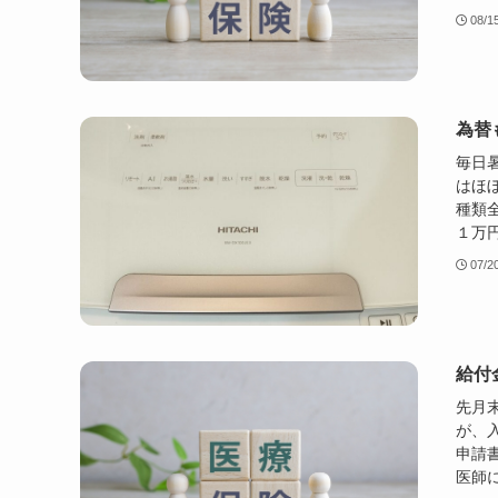
08/1
為替
毎日暑
はほ
種類
１万円
07/2
給付
先月
が、入
申請
医師に