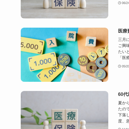
06/2
医療
三月
ご興
たい
「医療
05/2
60
夏か
たの
下落
度、急