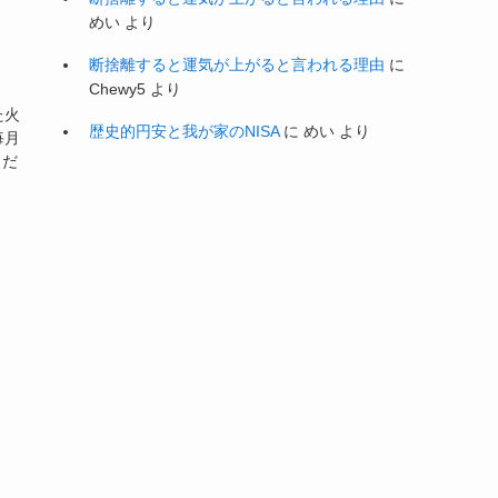
めい
より
断捨離すると運気が上がると言われる理由
に
Chewy5
より
た火
歴史的円安と我が家のNISA
に
めい
より
毎月
しだ