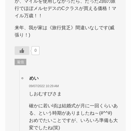
が、マイルを使用しなかったら、たった2回の旅
行でほぼメルセデスのCクラスが買える価格！マ
イル万歳！！
来年、我が家は《旅行貧乏》間違いなしです(威
張り！)
0
返信
めい
09/07/2022 10:29 AM
しおむすびさま
確かに若い頃は結婚式が月に一回くらいあ
る、という時期がありましたね～(#^^#)
おめでたいことですが、いろいろ準備も大
変でしたね(笑)