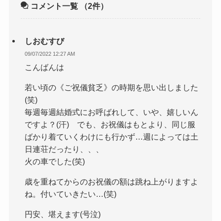
コメント一覧
（2件）
しおむすび
09/07/2022 12:27 AM
こんばんは
若い頃の《ご祝儀貧乏》の時期を思い出しました
(笑)
毎週毎週結婚式にお呼ばれして、いや、嬉しいん
ですよ？(汗) でも、お祝儀はもとより、同じ服
ばかり着ていくわけにも行かず…週によっては土
日連荘だったり、、、
火の車でした(笑)
歳を重ねてからのお祝儀の額は跳ね上がりますよ
ね。付いていきたい…(笑)
円安、堪えます(号泣)