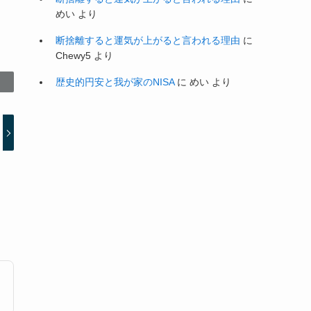
めい
より
断捨離すると運気が上がると言われる理由
に
Chewy5
より
歴史的円安と我が家のNISA
に
めい
より