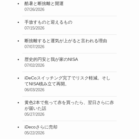
酷暑と断捨離と開運
07/26/2026
手放すものと迎えるもの
07/15/2026
断捨離すると運気が上がると言われる理由
07/07/2026
歴史的円安と我が家のNISA
07/02/2026
iDeCoスイッチング完了でリスク軽減。そし
てNISA積み立て再開。
06/03/2026
黄色2本で焦って赤を買ったら、翌日さらに赤
が届いた話
05/27/2026
iDecoさらに売却
05/22/2026