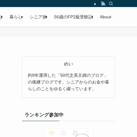
)
暮らし
シニア旅
56歳のFP2級受験記
About
めい
約9年運用した「50代文系主婦のブログ」
の後継ブログです。シニアからのお金や暮
らしのことをゆるく綴っています。
ランキング参加中