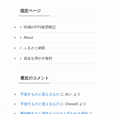
イ
固定ページ
ブ
56歳のFP2級受験記
About
ふるさと納税
資金を増やす複利
最近のコメント
手放すものと迎えるもの
に
めい
より
手放すものと迎えるもの
に
Chewy5
より
断捨離すると運気が上がると言われる理由
に