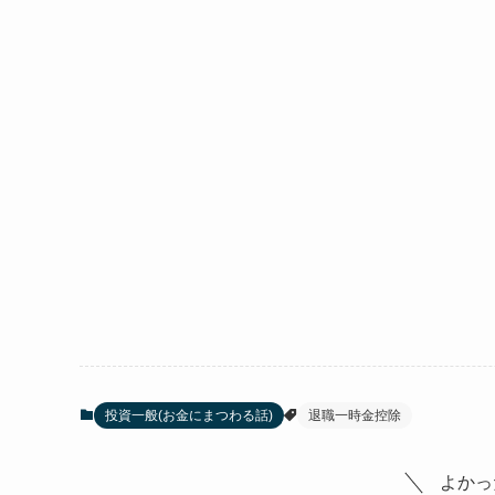
投資一般(お金にまつわる話)
退職一時金控除
よかっ