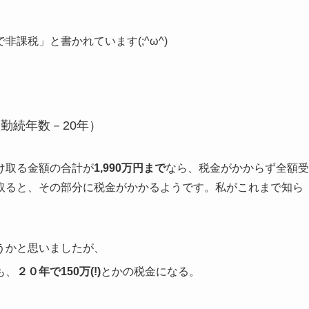
課税」と書かれています(;^ω^)
（勤続年数－20年）
け取る金額の合計が
1,990万円まで
なら、税金がかからず全額受
取ると、その部分に税金がかかるようです。私がこれまで知ら
うかと思いましたが、
も、
２０年で150万(!)
とかの税金になる。