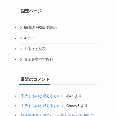
イ
固定ページ
ブ
56歳のFP2級受験記
About
ふるさと納税
資金を増やす複利
最近のコメント
手放すものと迎えるもの
に
めい
より
手放すものと迎えるもの
に
Chewy5
より
断捨離すると運気が上がると言われる理由
に