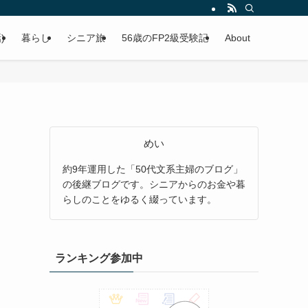
)
暮らし
シニア旅
56歳のFP2級受験記
About
めい
約9年運用した「50代文系主婦のブログ」
の後継ブログです。シニアからのお金や暮
らしのことをゆるく綴っています。
ランキング参加中