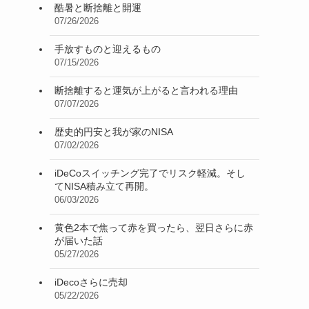
酷暑と断捨離と開運
07/26/2026
手放すものと迎えるもの
07/15/2026
断捨離すると運気が上がると言われる理由
07/07/2026
歴史的円安と我が家のNISA
07/02/2026
iDeCoスイッチング完了でリスク軽減。そし
てNISA積み立て再開。
06/03/2026
黄色2本で焦って赤を買ったら、翌日さらに赤
が届いた話
05/27/2026
iDecoさらに売却
05/22/2026